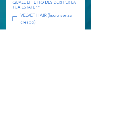
QUALE EFFETTO DESIDERI PER LA
TUA ESTATE?
*
VELVET HAIR (liscio senza
crespo)
HAIR BEACH WAVE (Mosso
effetto mare)
NON LO SO, Voglio
deciderlo con voi in salone
Accetto la politica sul 
trattamento dei dati 
personali.
*
PRENOTA IL MIO POSTO
GRATUITO