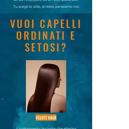
Tu scegli lo stile, al resto pensiamo noi.
VUOI CAPELLI
ORDINATI E
SETOSI?
VELVET HAIR
Il trattamento lisciante che elimina