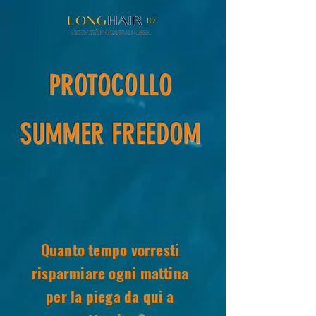
PROTOCOLLO
SUMMER FREEDOM
Quanto tempo vorresti
risparmiare ogni mattina
per la piega da qui a